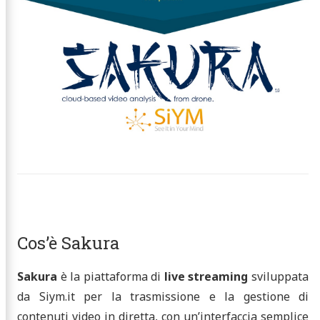
ews
g Courses
act Us
vices
obs
ducts
Cos’è Sakura
ter
Email
Facebook
LinkedIn
Sakura
è la piattaforma di
live streaming
sviluppata
da Siym.it per la trasmissione e la gestione di
contenuti video in diretta, con un’interfaccia semplice