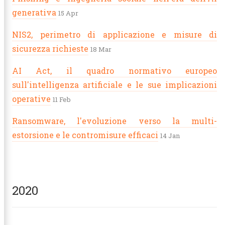
generativa
15 Apr
NIS2, perimetro di applicazione e misure di
sicurezza richieste
18 Mar
AI Act, il quadro normativo europeo
sull'intelligenza artificiale e le sue implicazioni
ews
operative
11 Feb
g Courses
Ransomware, l'evoluzione verso la multi-
act Us
estorsione e le contromisure efficaci
14 Jan
vices
obs
ducts
2020
ter
Email
Facebook
LinkedIn