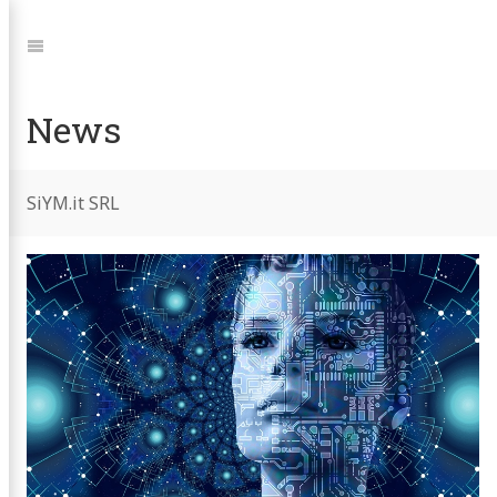
Jump
to:
Navigation
News
SiYM.it SRL